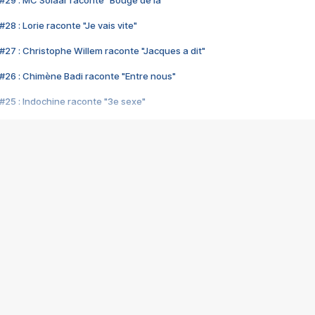
#29 : MC Solaar raconte "Bouge de là"
28 : Lorie raconte "Je vais vite"
#27 : Christophe Willem raconte "Jacques a dit"
#26 : Chimène Badi raconte "Entre nous"
#25 : Indochine raconte "3e sexe"
#24 : Zaho raconte "C'est chelou"
#23 : Patrick Bruel raconte "Au café des délices"
#22 : Kyo raconte "Le chemin"
#21 : Nolwenn Leroy raconte "Cassé"
#20 : Patrick Hernandez raconte "Born to be alive"
#19 : Lorie raconte "Près de moi"
#18 : Michael Jones raconte "A nos actes manqués" (avec Jean-Jacque
#17 : Khaled raconte "Aïcha"