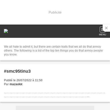
Publicité
MENU
We all hate to admit it, but there are certain traits that we all do that annoy
others. The following is a list of the top ten things you do that annoy people
you know.
#smc95tinu3
Publié le 26/07/2022 à 11:50
Par
mazaolot
. . . . . . . . . . . . . . . . . . . . . . . . . . . . . . . . . . . . . . . . . . . . . . . . . . . . . . . . . . . . . . . . . . . . .
. . . . . . . . . . . . . . . . . . . . . . . . . . . . . . . . . . . . . . . . . . . . . . . . . . . . . . . . ....