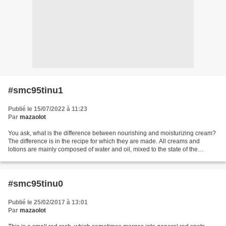
#smc95tinu1
Publié le 15/07/2022 à 11:23
Par
mazaolot
You ask, what is the difference between nourishing and moisturizing cream?
The difference is in the recipe for which they are made. All creams and
lotions are mainly composed of water and oil, mixed to the state of the
emulsion. Moisturizers and gels...
#smc95tinu0
Publié le 25/02/2017 à 13:01
Par
mazaolot