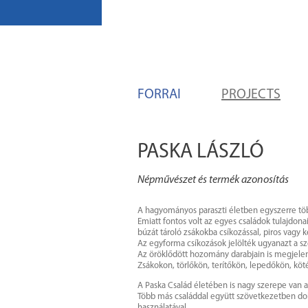
FORRAI
PROJECTS
PASKA LÁSZLÓ
Népművészet és termék azonosítás
A hagyományos paraszti életben egyszerre töb
Emiatt fontos volt az egyes családok tulajdo
búzát tároló zsákokba csíkozással, piros vagy ké
Az egyforma csíkozások jelölték ugyanazt a sze
Az öröklődött hozomány darabjain is megjelent
Zsákokon, törlőkön, terítőkön, lepedőkön, k
A Paska Család életében is nagy szerepe van
Több más családdal együtt szövetkezetben dolg
használatával.