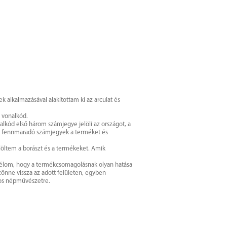
 alkalmazásával alakítottam ki az arculat és
 vonalkód.
lkód első három számjegye jelöli az országot, a
a fennmaradó számjegyek a terméket és
löltem a borászt és a termékeket. Amik
 célom, hogy a termékcsomagolásnak olyan hatása
önne vissza az adott felületen, egyben
tos népművészetre.