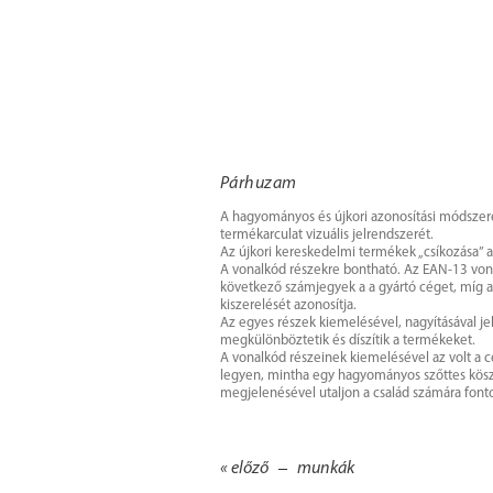
Párhuzam
A hagyományos és újkori azonosítási módszerek
termékarculat vizuális jelrendszerét.
Az újkori kereskedelmi termékek „csíkozása” a
A vonalkód részekre bontható. Az EAN-13 vona
következő számjegyek a a gyártó céget, míg 
kiszerelését azonosítja.
Az egyes részek kiemelésével, nagyításával je
megkülönböztetik és díszítik a termékeket.
A vonalkód részeinek kiemelésével az volt a
legyen, mintha egy hagyományos szőttes kösz
megjelenésével utaljon a család számára fon
–
« előző
munkák