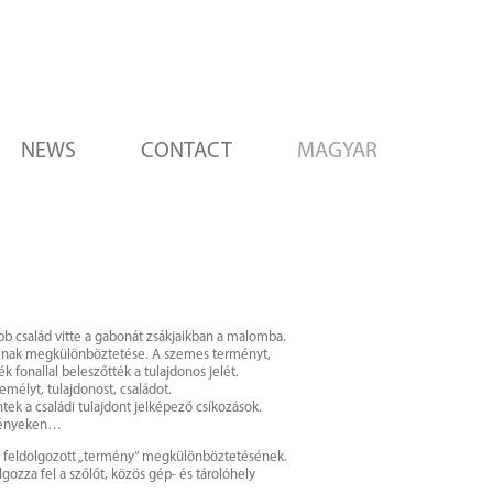
NEWS
CONTACT
MAGYAR
b család vitte a gabonát zsákjaikban a malomba.
nainak megkülönböztetése. A szemes terményt,
k fonallal beleszőtték a tulajdonos jelét.
mélyt, tulajdonost, családot.
ek a családi tulajdont jelképező csíkozások.
ötényeken…
 a feldolgozott „termény” megkülönböztetésének.
ozza fel a szőlőt, közös gép- és tárolóhely