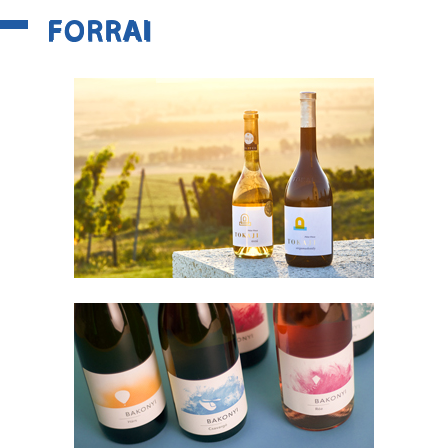
FORRAI
FORRAI
MUNKÁK
HÍREK
KAPCSOLAT
ENGLISH